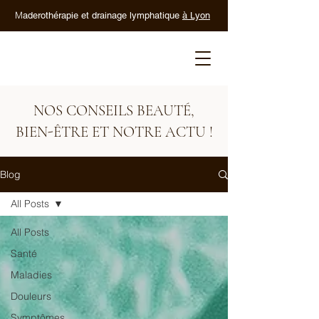
M
aderothérapie et drainage lymphatique
à Lyon
NOS CONSEILS BEAUTÉ,
BIEN-ÊTRE ET NOTRE ACTU !
Blog
All Posts
All Posts
Santé
Maladies
Douleurs
Symptômes