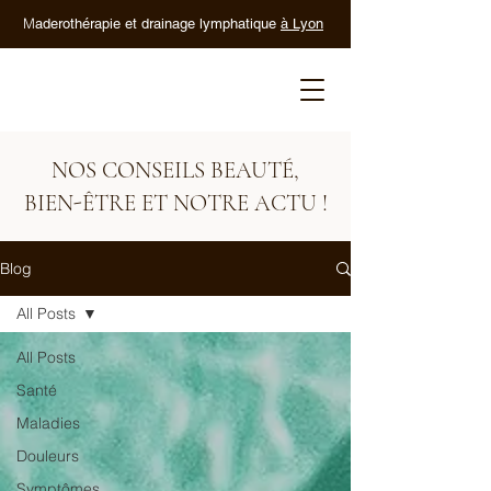
M
aderothérapie et drainage lymphatique
à Lyon
NOS CONSEILS BEAUTÉ,
BIEN-ÊTRE ET NOTRE ACTU !
Blog
All Posts
All Posts
Santé
Maladies
Douleurs
Symptômes